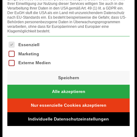
Ihrer Einwilligung zur Nutzung dieser Services willigen Sie auch in die
Verarbeitung Ihrer Daten in den USA gemäß Art. 49 (1) lit. a GDPR ein.
Der EuGH stuft die USA als ein Land mit unzureichendem Datenschutz
nach EU-Standards ein. Es besteht beispielsweise die Gefahr, dass US-
Behörden personenbezogene Daten in Überwachungsprogrammen
verarbeiten, ohne dass für Europäerinnen und Europäer eine
Klagemöglichkeit besteht.
Es folgt eine Liste der Service-Gruppen, für die eine Einwilligung erteil
Essenziell
Marketing
WEBSITE
Externe Medien
TICKETSHOP
Speichern
TICKETS BOLOGNA
Alle akzeptieren
Nur essenzielle Cookies akzeptieren
MERCHANDISE
Individuelle Datenschutzeinstellungen
AFTERMOVIES