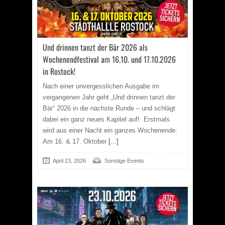
Und drinnen tanzt der Bär 2026 als
Wochenendfestival am 16.10. und 17.10.2026
in Rostock!
Nach einer unvergesslichen Ausgabe im
vergangenen Jahr geht „Und drinnen tanzt der
Bär“ 2026 in die nächste Runde – und schlägt
dabei ein ganz neues Kapitel auf!
Erstmals
wird aus einer Nacht ein ganzes Wochenende:
Am 16. & 17. Oktober
[...]
April 23, 2026
Sonstige Events