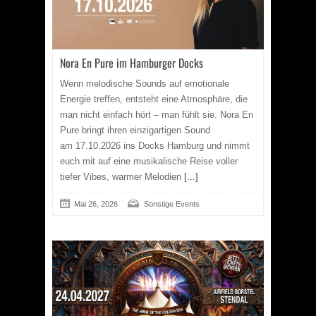
Nora En Pure im Hamburger Docks
Wenn melodische Sounds auf emotionale
Energie treffen, entsteht eine Atmosphäre, die
man nicht einfach hört – man fühlt sie. Nora En
Pure bringt ihren einzigartigen Sound
am 17.10.2026 ins Docks Hamburg und nimmt
euch mit auf eine musikalische Reise voller
tiefer Vibes, warmer Melodien
[...]
Mai 26, 2026
Sonstige Events