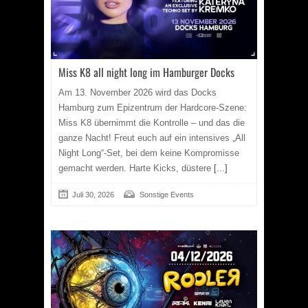
Miss K8 all night long im Hamburger Docks
Am 13. November 2026 wird das Docks
Hamburg zum Epizentrum der Hardcore-Szene:
Miss K8 übernimmt die Kontrolle – und das die
ganze Nacht! Freut euch auf ein intensives „All
Night Long“-Set, bei dem keine Kompromisse
gemacht werden. Harte Kicks, düstere
[...]
Juli 30, 2026
Sonstige Events