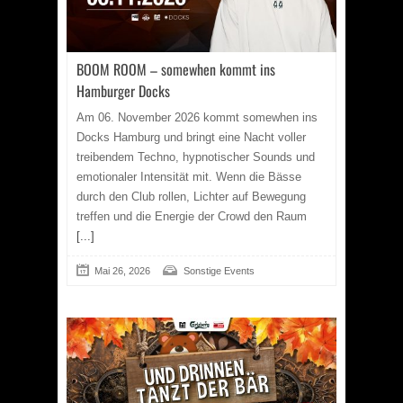
BOOM ROOM – somewhen kommt ins
Hamburger Docks
Am 06. November 2026 kommt somewhen ins
Docks Hamburg und bringt eine Nacht voller
treibendem Techno, hypnotischer Sounds und
emotionaler Intensität mit. Wenn die Bässe
durch den Club rollen, Lichter auf Bewegung
treffen und die Energie der Crowd den Raum
[...]
Mai 26, 2026
Sonstige Events