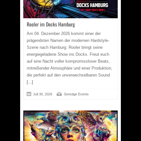
Rooler im Docks Hamburg
Am 04. Dezember 2026 kommt einer der
prägendsten Namen der modernen Hardstyle-
Szene nach Hamburg: Rooler bringt seine
energiegeladene Show ins Docks. Freut euch
auf eine Nacht voller kompromissloser Beats,
mitreißender Atmosphäre und einer Produktion,
die perfekt auf den unverwechselbaren Sound
[...]
Juli 30, 2026
Sonstige Events