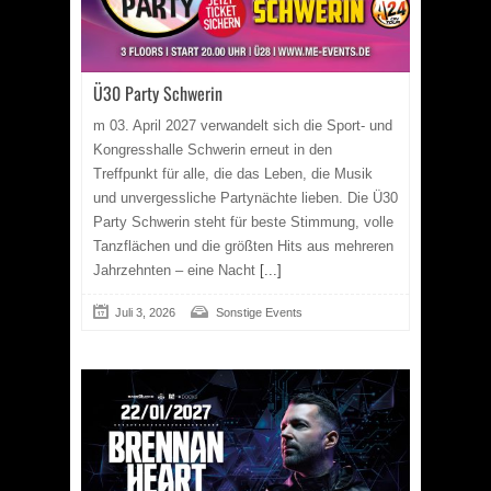
Ü30 Party Schwerin
m 03. April 2027 verwandelt sich die Sport- und
Kongresshalle Schwerin erneut in den
Treffpunkt für alle, die das Leben, die Musik
und unvergessliche Partynächte lieben. Die Ü30
Party Schwerin steht für beste Stimmung, volle
Tanzflächen und die größten Hits aus mehreren
Jahrzehnten – eine Nacht
[...]
Juli 3, 2026
Sonstige Events