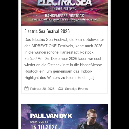
Electric Sea Festival 2026
Das Electric Sea Festival, die kleine Schwester
des AIRBEAT ONE Festivals, kehrt auch 2026
in die wunderschöne Hansestadt Rostock
zurück! Am 05. Dezember 2026 laden wir euch
wieder an die Ostseeküste in die HanseMesse
Rostock ein, um gemeinsam das Indoor-
Highlight des Winters zu feiern. Erlebt
[...]
Februar 20, 2026
Sonstige Events