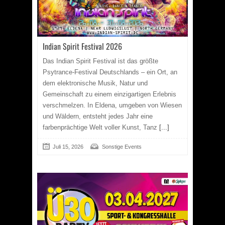
Indian Spirit Festival 2026
Das Indian Spirit Festival ist das größte
Psytrance-Festival Deutschlands – ein Ort, an
dem elektronische Musik, Natur und
Gemeinschaft zu einem einzigartigen Erlebnis
verschmelzen. In Eldena, umgeben von Wiesen
und Wäldern, entsteht jedes Jahr eine
farbenprächtige Welt voller Kunst, Tanz
[...]
Juli 15, 2026
Sonstige Events