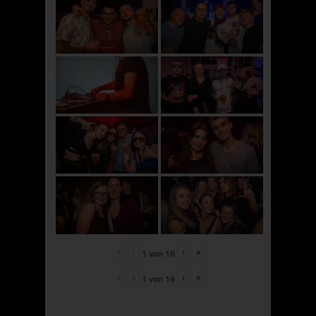
«
‹
›
»
1
von
16
«
‹
›
»
1
von
16