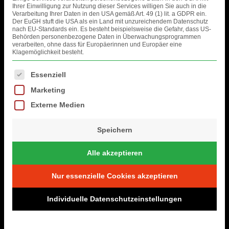
Ihrer Einwilligung zur Nutzung dieser Services willigen Sie auch in die
Verarbeitung Ihrer Daten in den USA gemäß Art. 49 (1) lit. a GDPR ein.
Der EuGH stuft die USA als ein Land mit unzureichendem Datenschutz
nach EU-Standards ein. Es besteht beispielsweise die Gefahr, dass US-
Behörden personenbezogene Daten in Überwachungsprogrammen
verarbeiten, ohne dass für Europäerinnen und Europäer eine
Klagemöglichkeit besteht.
Es folgt eine Liste der Service-Gruppen, für die eine Einwilligung erteil
Essenziell
Marketing
Externe Medien
Speichern
Alle akzeptieren
Nur essenzielle Cookies akzeptieren
Individuelle Datenschutzeinstellungen