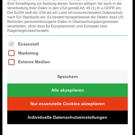
Ihrer Einwilligung zur Nutzung dieser Services willigen Sie auch in die
Verarbeitung Ihrer Daten in den USA gemäß Art. 49 (1) lit. a GDPR ein.
Der EuGH stuft die USA als ein Land mit unzureichendem Datenschutz
nach EU-Standards ein. Es besteht beispielsweise die Gefahr, dass US-
Behörden personenbezogene Daten in Überwachungsprogrammen
verarbeiten, ohne dass für Europäerinnen und Europäer eine
Klagemöglichkeit besteht.
Es folgt eine Liste der Service-Gruppen, für die eine Einwilligung erteil
Essenziell
Marketing
Externe Medien
Speichern
Alle akzeptieren
Nur essenzielle Cookies akzeptieren
Individuelle Datenschutzeinstellungen