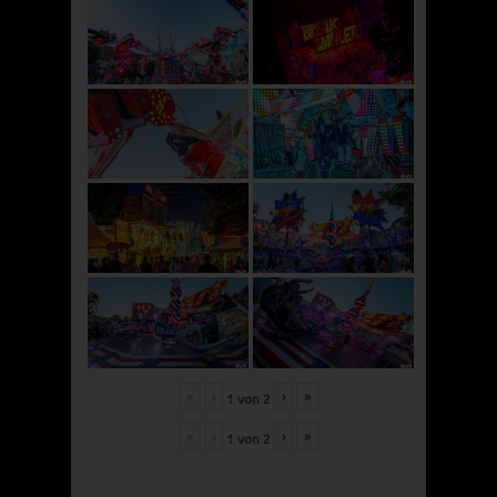
«
‹
›
»
1
von
2
«
‹
›
»
1
von
2