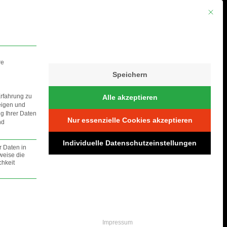
Mit die
re
Speichern
Erfahrung zu
Alle akzeptieren
eigen und
ng Ihrer Daten
Nur essenzielle Cookies akzeptieren
nd
S
Individuelle Datenschutzeinstellungen
r Daten in
weise die
hkeit
lt werden.
Impressum