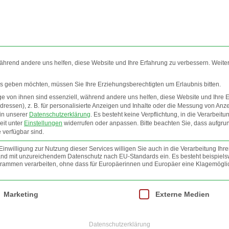
während andere uns helfen, diese Website und Ihre Erfahrung zu verbessern. Weite
ces geben möchten, müssen Sie Ihre Erziehungsberechtigten um Erlaubnis bitten.
 von ihnen sind essenziell, während andere uns helfen, diese Website und Ihre 
EO
INFOS
NEWSLETTER
JOBS
AGB
ressen), z. B. für personalisierte Anzeigen und Inhalte oder die Messung von Anz
 in unserer
Datenschutzerklärung
.
Es besteht keine Verpflichtung, in die Verarbeitu
eit unter
Einstellungen
widerrufen oder anpassen.
Bitte beachten Sie, dass aufgru
FOTO
 verfügbar sind.
nwilligung zur Nutzung dieser Services willigen Sie auch in die Verarbeitung Ihre
 Land mit unzureichendem Datenschutz nach EU-Standards ein. Es besteht beispiels
mmen verarbeiten, ohne dass für Europäerinnen und Europäer eine Klagemöglic
lt werden kann. Die erste Service-Gruppe ist essenziell und kann nicht abgewäh
Marketing
Externe Medien
Website
Datenschutzerklärung