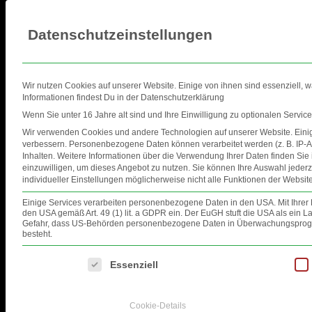
Datenschutzeinstellungen
Wir nutzen Cookies auf unserer Website. Einige von ihnen sind essenziell, 
Informationen findest Du in der Datenschutzerklärung
Wenn Sie unter 16 Jahre alt sind und Ihre Einwilligung zu optionalen Servi
Wir verwenden Cookies und andere Technologien auf unserer Website. Einige
HOME
EVENTS
FOTOS
VID
verbessern.
Personenbezogene Daten können verarbeitet werden (z. B. IP-Ad
Inhalten.
Weitere Informationen über die Verwendung Ihrer Daten finden Sie
ELECTRICSEA
einzuwilligen, um dieses Angebot zu nutzen.
Sie können Ihre Auswahl jederz
individueller Einstellungen möglicherweise nicht alle Funktionen der Website
Einige Services verarbeiten personenbezogene Daten in den USA. Mit Ihrer Ei
den USA gemäß Art. 49 (1) lit. a GDPR ein. Der EuGH stuft die USA als ein
Gefahr, dass US-Behörden personenbezogene Daten in Überwachungsprogra
besteht.
Es folgt eine Liste der Service-Gruppen, für die eine Einwilligung ertei
Essenziell
Cookie-Details