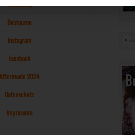
Ticketshop
Bustouren
Instagram
Sonst
Facebook
Aftermovie 2024
Datenschutz
Impressum