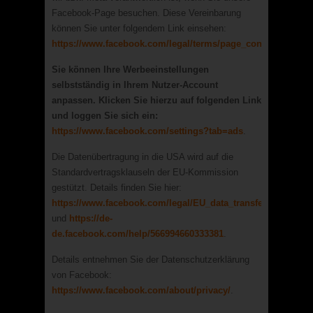
Facebook-Page besuchen. Diese Vereinbarung
können Sie unter folgendem Link einsehen:
https://www.facebook.com/legal/terms/page_controller_ad
Sie können Ihre Werbeeinstellungen
selbstständig in Ihrem Nutzer-Account
anpassen. Klicken Sie hierzu auf folgenden Link
und loggen Sie sich ein:
https://www.facebook.com/settings?tab=ads
.
Die Datenübertragung in die USA wird auf die
Standardvertragsklauseln der EU-Kommission
gestützt. Details finden Sie hier:
https://www.facebook.com/legal/EU_data_transfer_addendu
und
https://de-
de.facebook.com/help/566994660333381
.
Details entnehmen Sie der Datenschutzerklärung
von Facebook:
https://www.facebook.com/about/privacy/
.