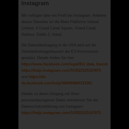
Instagram
Wir verfügen über ein Profil bei Instagram. Anbieter
dieses Dienstes ist die Meta Platforms Ireland
Limited, 4 Grand Canal Square, Grand Canal
Harbour, Dublin 2, Irland.
Die Datenübertragung in die USA wird auf die
Standardvertragsklauseln der EU-Kommission
gestützt. Details finden Sie hier:
https://www.facebook.com/legal/EU_data_transfer_addendu
https://help.instagram.com/519522125107875
und
https://de-
de.facebook.com/help/566994660333381
.
Details zu deren Umgang mit Ihren
personenbezogenen Daten entnehmen Sie der
Datenschutzerklärung von Instagram:
https://help.instagram.com/519522125107875
.