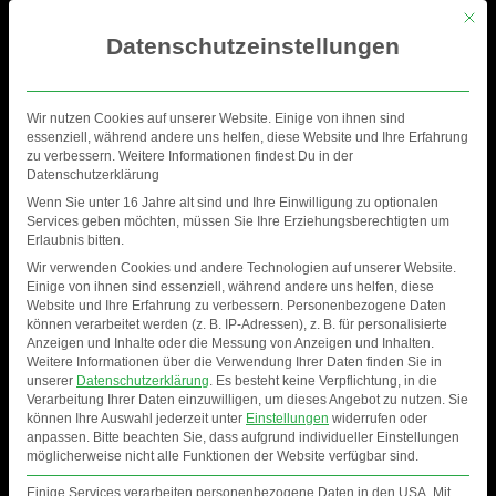
Mit di
Datenschutzeinstellungen
Wir nutzen Cookies auf unserer Website. Einige von ihnen sind
essenziell, während andere uns helfen, diese Website und Ihre Erfahrung
zu verbessern. Weitere Informationen findest Du in der
Datenschutzerklärung
Wenn Sie unter 16 Jahre alt sind und Ihre Einwilligung zu optionalen
Services geben möchten, müssen Sie Ihre Erziehungsberechtigten um
Erlaubnis bitten.
Wir verwenden Cookies und andere Technologien auf unserer Website.
Einige von ihnen sind essenziell, während andere uns helfen, diese
Website und Ihre Erfahrung zu verbessern.
Personenbezogene Daten
können verarbeitet werden (z. B. IP-Adressen), z. B. für personalisierte
Anzeigen und Inhalte oder die Messung von Anzeigen und Inhalten.
Weitere Informationen über die Verwendung Ihrer Daten finden Sie in
DATENSCHUTZERKLÄRUNG ZU
unserer
Datenschutzerklärung
.
Es besteht keine Verpflichtung, in die
Verarbeitung Ihrer Daten einzuwilligen, um dieses Angebot zu nutzen.
Sie
UNSEREN FACEBOOK- &
können Ihre Auswahl jederzeit unter
Einstellungen
widerrufen oder
anpassen.
Bitte beachten Sie, dass aufgrund individueller Einstellungen
INSTAGRAM-PRÄSENZEN
möglicherweise nicht alle Funktionen der Website verfügbar sind.
Stand: 05.10.2022
Einige Services verarbeiten personenbezogene Daten in den USA. Mit