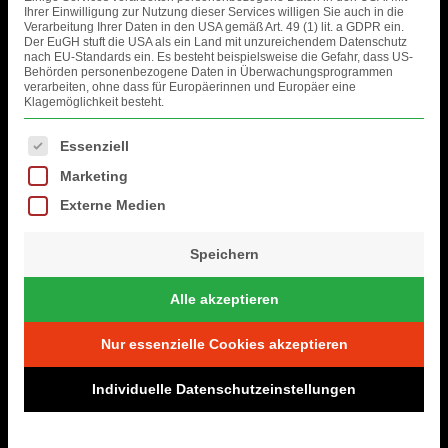
Informationen zur Verarbeitung deiner Daten in
Ihrer Einwilligung zur Nutzung dieser Services willigen Sie auch in die
Verarbeitung Ihrer Daten in den USA gemäß Art. 49 (1) lit. a GDPR ein.
Zusammenhang mit der Nutzung dieser Website
Der EuGH stuft die USA als ein Land mit unzureichendem Datenschutz
findest du hier.
nach EU-Standards ein. Es besteht beispielsweise die Gefahr, dass US-
Behörden personenbezogene Daten in Überwachungsprogrammen
verarbeiten, ohne dass für Europäerinnen und Europäer eine
Music Eggert GmbH
Klagemöglichkeit besteht.
Paulstraße 2
19249 Lübtheen
Es folgt eine Liste der Service-Gruppen, für die eine Einwilligung erteil
Essenziell
Deutschland
Marketing
E-Mail: support(at)me-events.de
– fortan: „wir“
Externe Medien
Unseren Datenschutzbeauftragten erreichst du
Speichern
unter: info(at)grabowski-beratung.de
Alle akzeptieren
Datenverarbeitung
Nur essenzielle Cookies akzeptieren
durch soziale Netzwerke
Individuelle Datenschutzeinstellungen
Wir unterhalten öffentlich zugängliche Profile in
sozialen Netzwerken. Die im Einzelnen von uns