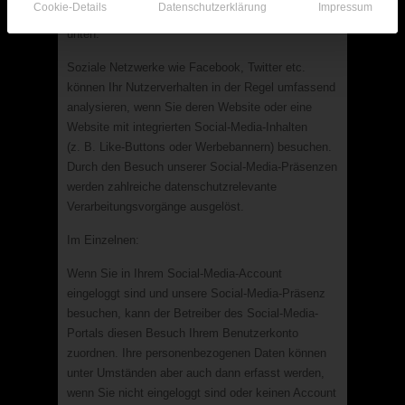
Cookie-Details
Datenschutzerklärung
Impressum
genutzten sozialen Netzwerke finden Sie weiter
unten.
Soziale Netzwerke wie Facebook, Twitter etc.
können Ihr Nutzerverhalten in der Regel umfassend
analysieren, wenn Sie deren Website oder eine
Website mit integrierten Social-Media-Inhalten
(z. B. Like-Buttons oder Werbebannern) besuchen.
Durch den Besuch unserer Social-Media-Präsenzen
werden zahlreiche datenschutzrelevante
Verarbeitungsvorgänge ausgelöst.
Im Einzelnen:
Wenn Sie in Ihrem Social-Media-Account
eingeloggt sind und unsere Social-Media-Präsenz
besuchen, kann der Betreiber des Social-Media-
Portals diesen Besuch Ihrem Benutzerkonto
zuordnen. Ihre personenbezogenen Daten können
unter Umständen aber auch dann erfasst werden,
wenn Sie nicht eingeloggt sind oder keinen Account