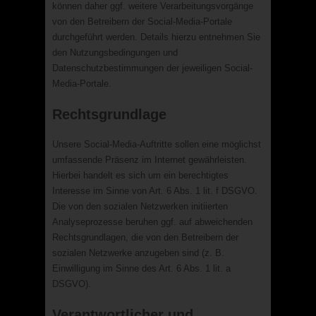
können daher ggf. weitere Verarbeitungsvorgänge
von den Betreibern der Social-Media-Portale
durchgeführt werden. Details hierzu entnehmen Sie
den Nutzungsbedingungen und
Datenschutzbestimmungen der jeweiligen Social-
Media-Portale.
Rechtsgrundlage
Unsere Social-Media-Auftritte sollen eine möglichst
umfassende Präsenz im Internet gewährleisten.
Hierbei handelt es sich um ein berechtigtes
Interesse im Sinne von Art. 6 Abs. 1 lit. f DSGVO.
Die von den sozialen Netzwerken initiierten
Analyseprozesse beruhen ggf. auf abweichenden
Rechtsgrundlagen, die von den Betreibern der
sozialen Netzwerke anzugeben sind (z. B.
Einwilligung im Sinne des Art. 6 Abs. 1 lit. a
DSGVO).
Verantwortlicher und