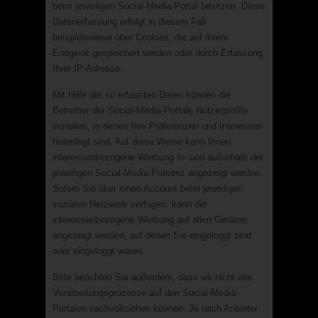
beim jeweiligen Social-Media-Portal besitzen. Diese
Datenerfassung erfolgt in diesem Fall
beispielsweise über Cookies, die auf Ihrem
Endgerät gespeichert werden oder durch Erfassung
Ihrer IP-Adresse.
Mit Hilfe der so erfassten Daten können die
Betreiber der Social-Media-Portale Nutzerprofile
erstellen, in denen Ihre Präferenzen und Interessen
hinterlegt sind. Auf diese Weise kann Ihnen
interessenbezogene Werbung in- und außerhalb der
jeweiligen Social-Media-Präsenz angezeigt werden.
Sofern Sie über einen Account beim jeweiligen
sozialen Netzwerk verfügen, kann die
interessenbezogene Werbung auf allen Geräten
angezeigt werden, auf denen Sie eingeloggt sind
oder eingeloggt waren.
Bitte beachten Sie außerdem, dass wir nicht alle
Verarbeitungsprozesse auf den Social-Media-
Portalen nachvollziehen können. Je nach Anbieter