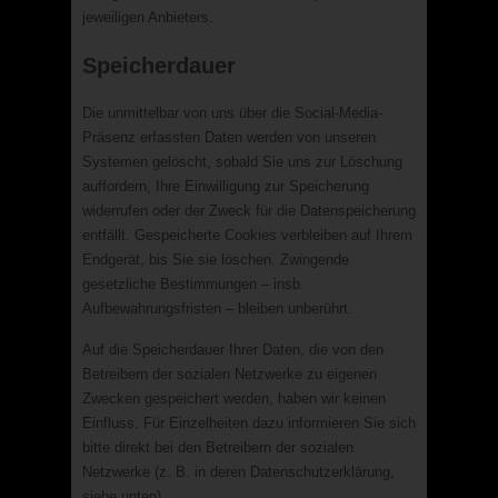
jeweiligen Anbieters.
Speicherdauer
Die unmittelbar von uns über die Social-Media-
Präsenz erfassten Daten werden von unseren
Systemen gelöscht, sobald Sie uns zur Löschung
auffordern, Ihre Einwilligung zur Speicherung
widerrufen oder der Zweck für die Datenspeicherung
entfällt. Gespeicherte Cookies verbleiben auf Ihrem
Endgerät, bis Sie sie löschen. Zwingende
gesetzliche Bestimmungen – insb.
Aufbewahrungsfristen – bleiben unberührt.
Auf die Speicherdauer Ihrer Daten, die von den
Betreibern der sozialen Netzwerke zu eigenen
Zwecken gespeichert werden, haben wir keinen
Einfluss. Für Einzelheiten dazu informieren Sie sich
bitte direkt bei den Betreibern der sozialen
Netzwerke (z. B. in deren Datenschutzerklärung,
siehe unten).