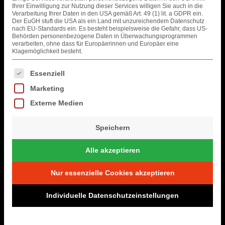
Ihrer Einwilligung zur Nutzung dieser Services willigen Sie auch in die
Verarbeitung Ihrer Daten in den USA gemäß Art. 49 (1) lit. a GDPR ein.
Der EuGH stuft die USA als ein Land mit unzureichendem Datenschutz
nach EU-Standards ein. Es besteht beispielsweise die Gefahr, dass US-
Behörden personenbezogene Daten in Überwachungsprogrammen
verarbeiten, ohne dass für Europäerinnen und Europäer eine
Klagemöglichkeit besteht.
Es folgt eine Liste der Service-Gruppen, für die eine Einwilligung erteil
Essenziell
Comments are closed.
Marketing
FOTOS
Externe Medien
Speichern
Alle akzeptieren
Nur essenzielle Cookies akzeptieren
Individuelle Datenschutzeinstellungen