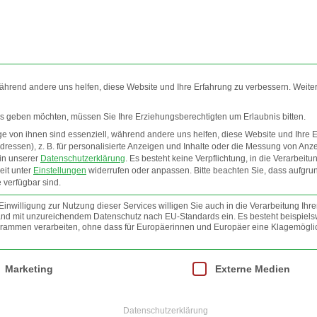
während andere uns helfen, diese Website und Ihre Erfahrung zu verbessern. Weite
ces geben möchten, müssen Sie Ihre Erziehungsberechtigten um Erlaubnis bitten.
 von ihnen sind essenziell, während andere uns helfen, diese Website und Ihre 
EO
INFOS
NEWSLETTER
JOBS
AGB
ressen), z. B. für personalisierte Anzeigen und Inhalte oder die Messung von Anz
 in unserer
Datenschutzerklärung
.
Es besteht keine Verpflichtung, in die Verarbeitu
eit unter
Einstellungen
widerrufen oder anpassen.
Bitte beachten Sie, dass aufgru
 SCHWERIN 2.11.2019
FOTO
 verfügbar sind.
nwilligung zur Nutzung dieser Services willigen Sie auch in die Verarbeitung Ihre
 Land mit unzureichendem Datenschutz nach EU-Standards ein. Es besteht beispiels
mmen verarbeiten, ohne dass für Europäerinnen und Europäer eine Klagemöglic
lt werden kann. Die erste Service-Gruppe ist essenziell und kann nicht abgewäh
Marketing
Externe Medien
Datenschutzerklärung