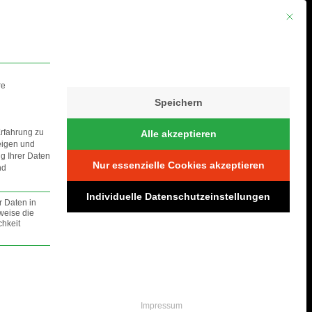
Mit die
re
Speichern
Erfahrung zu
Alle akzeptieren
eigen und
ng Ihrer Daten
Nur essenzielle Cookies akzeptieren
nd
S
Individuelle Datenschutzeinstellungen
r Daten in
weise die
hkeit
lt werden.
Impressum