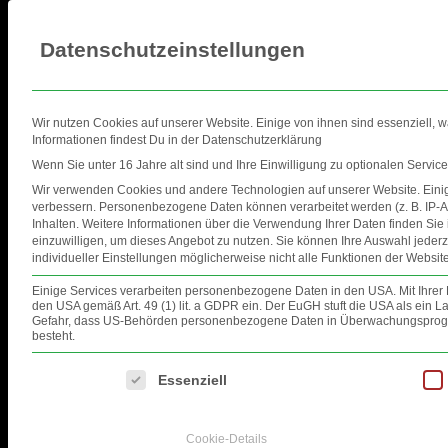
Datenschutzeinstellungen
Wir nutzen Cookies auf unserer Website. Einige von ihnen sind essenziell, 
Informationen findest Du in der Datenschutzerklärung
Wenn Sie unter 16 Jahre alt sind und Ihre Einwilligung zu optionalen Servi
Wir verwenden Cookies und andere Technologien auf unserer Website. Einige
HOME
EVENTS
FOTOS
VID
verbessern.
Personenbezogene Daten können verarbeitet werden (z. B. IP-Ad
Inhalten.
Weitere Informationen über die Verwendung Ihrer Daten finden Sie
einzuwilligen, um dieses Angebot zu nutzen.
Sie können Ihre Auswahl jederz
VINI VICI AND MANY MORE
individueller Einstellungen möglicherweise nicht alle Funktionen der Website
Einige Services verarbeiten personenbezogene Daten in den USA. Mit Ihrer Ei
den USA gemäß Art. 49 (1) lit. a GDPR ein. Der EuGH stuft die USA als ein
Gefahr, dass US-Behörden personenbezogene Daten in Überwachungsprogra
besteht.
Es folgt eine Liste der Service-Gruppen, für die eine Einwilligung ertei
Essenziell
Cookie-Details