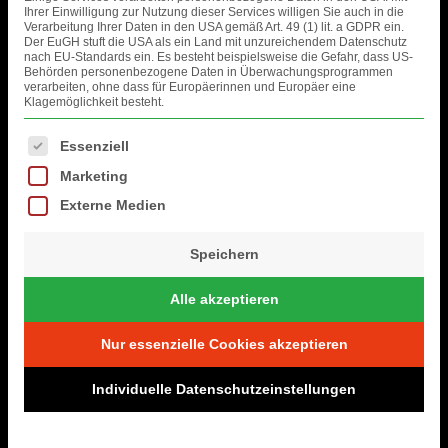
Ihrer Einwilligung zur Nutzung dieser Services willigen Sie auch in die
Verarbeitung Ihrer Daten in den USA gemäß Art. 49 (1) lit. a GDPR ein.
Der EuGH stuft die USA als ein Land mit unzureichendem Datenschutz
nach EU-Standards ein. Es besteht beispielsweise die Gefahr, dass US-
Behörden personenbezogene Daten in Überwachungsprogrammen
verarbeiten, ohne dass für Europäerinnen und Europäer eine
Klagemöglichkeit besteht.
Es folgt eine Liste der Service-Gruppen, für die eine Einwilligung erteil
Essenziell
Marketing
Externe Medien
Speichern
Alle akzeptieren
Nur essenzielle Cookies akzeptieren
Individuelle Datenschutzeinstellungen