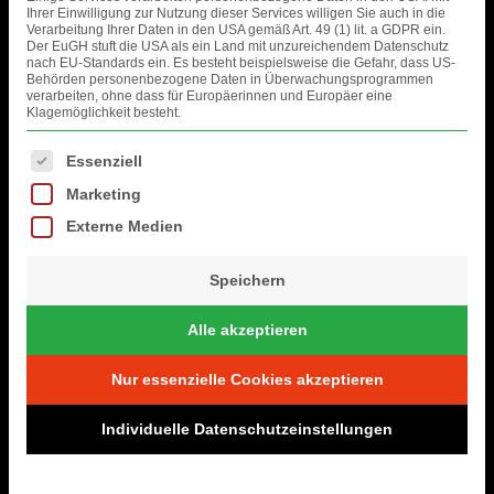
Ihrer Einwilligung zur Nutzung dieser Services willigen Sie auch in die
Verarbeitung Ihrer Daten in den USA gemäß Art. 49 (1) lit. a GDPR ein.
Der EuGH stuft die USA als ein Land mit unzureichendem Datenschutz
nach EU-Standards ein. Es besteht beispielsweise die Gefahr, dass US-
Behörden personenbezogene Daten in Überwachungsprogrammen
verarbeiten, ohne dass für Europäerinnen und Europäer eine
Klagemöglichkeit besteht.
Es folgt eine Liste der Service-Gruppen, für die eine Einwilligung erteil
Essenziell
Marketing
Comments are closed.
Externe Medien
FOTOS
Speichern
Alle akzeptieren
Nur essenzielle Cookies akzeptieren
Individuelle Datenschutzeinstellungen