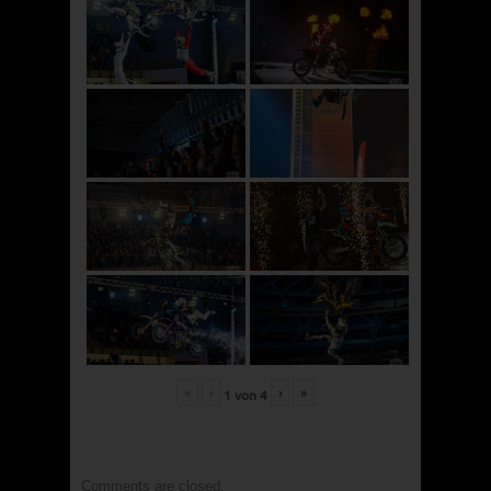
«
‹
›
»
1
von
4
Comments are closed.