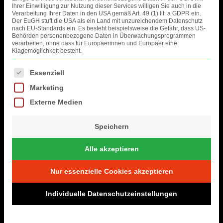
Ihrer Einwilligung zur Nutzung dieser Services willigen Sie auch in die
Verarbeitung Ihrer Daten in den USA gemäß Art. 49 (1) lit. a GDPR ein.
Der EuGH stuft die USA als ein Land mit unzureichendem Datenschutz
nach EU-Standards ein. Es besteht beispielsweise die Gefahr, dass US-
Behörden personenbezogene Daten in Überwachungsprogrammen
verarbeiten, ohne dass für Europäerinnen und Europäer eine
Klagemöglichkeit besteht.
Es folgt eine Liste der Service-Gruppen, für die eine Einwilligung erteil
Essenziell
Marketing
Externe Medien
Speichern
Alle akzeptieren
Nur essenzielle Cookies akzeptieren
Individuelle Datenschutzeinstellungen