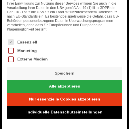
Ihrer Einwilligung zur Nutzung dieser Services willigen Sie auch in die
Verarbeitung Ihrer Daten in den USA gemäß Art. 49 (1) lit. a GDPR ein.
Der EuGH stuft die USA als ein Land mit unzureichendem Datenschutz
nach EU-Standards ein. Es besteht beispielsweise die Gefahr, dass US-
Behörden personenbezogene Daten in Überwachungsprogrammen
verarbeiten, ohne dass für Europäerinnen und Europäer eine
Klagemöglichkeit besteht.
Es folgt eine Liste der Service-Gruppen, für die eine Einwilligung erteil
Essenziell
Comments are closed.
Marketing
FOTOS
Externe Medien
Speichern
Alle akzeptieren
Nur essenzielle Cookies akzeptieren
Individuelle Datenschutzeinstellungen