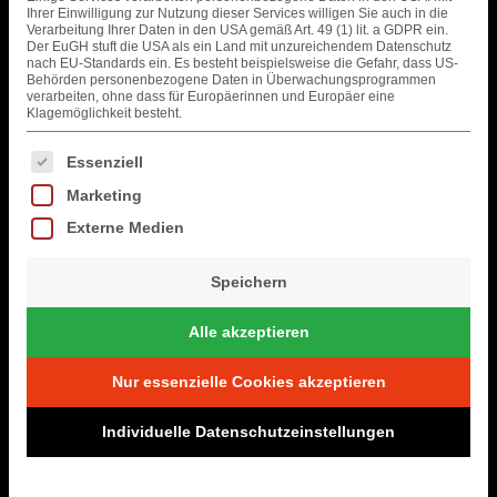
Ihrer Einwilligung zur Nutzung dieser Services willigen Sie auch in die
Verarbeitung Ihrer Daten in den USA gemäß Art. 49 (1) lit. a GDPR ein.
Der EuGH stuft die USA als ein Land mit unzureichendem Datenschutz
nach EU-Standards ein. Es besteht beispielsweise die Gefahr, dass US-
Behörden personenbezogene Daten in Überwachungsprogrammen
verarbeiten, ohne dass für Europäerinnen und Europäer eine
Klagemöglichkeit besteht.
Es folgt eine Liste der Service-Gruppen, für die eine Einwilligung erteil
Essenziell
Marketing
Externe Medien
Speichern
Alle akzeptieren
Nur essenzielle Cookies akzeptieren
Individuelle Datenschutzeinstellungen