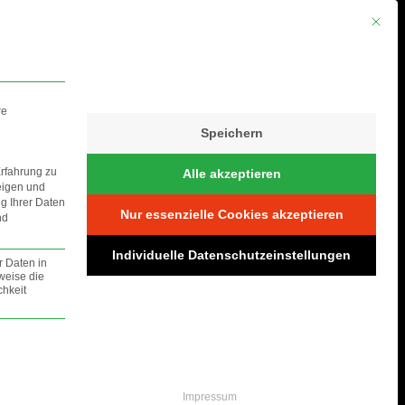
Mit die
re
Speichern
Erfahrung zu
Alle akzeptieren
eigen und
ng Ihrer Daten
Nur essenzielle Cookies akzeptieren
nd
S
Individuelle Datenschutzeinstellungen
r Daten in
weise die
hkeit
lt werden.
Impressum