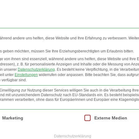
während andere uns helfen, diese Website und Ihre Erfahrung zu verbessern. Weite
ces geben möchten, müssen Sie Ihre Erziehungsberechtigten um Erlaubnis bitten.
 von ihnen sind essenziell, während andere uns helfen, diese Website und Ihre 
EO
INFOS
NEWSLETTER
JOBS
AGB
ressen), z. B. für personalisierte Anzeigen und Inhalte oder die Messung von Anz
 in unserer
Datenschutzerklärung
.
Es besteht keine Verpflichtung, in die Verarbeitu
eit unter
Einstellungen
widerrufen oder anpassen.
Bitte beachten Sie, dass aufgru
RENDT
FOTO
 verfügbar sind.
nwilligung zur Nutzung dieser Services willigen Sie auch in die Verarbeitung Ihre
 Land mit unzureichendem Datenschutz nach EU-Standards ein. Es besteht beispiels
mmen verarbeiten, ohne dass für Europäerinnen und Europäer eine Klagemöglic
lt werden kann. Die erste Service-Gruppe ist essenziell und kann nicht abgewäh
Marketing
Externe Medien
Datenschutzerklärung