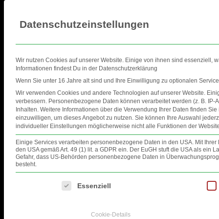
Datenschutzeinstellungen
Wir nutzen Cookies auf unserer Website. Einige von ihnen sind essenziell, 
Informationen findest Du in der Datenschutzerklärung
Wenn Sie unter 16 Jahre alt sind und Ihre Einwilligung zu optionalen Servi
Wir verwenden Cookies und andere Technologien auf unserer Website. Einige
HOME
EVENTS
FOTOS
VID
verbessern.
Personenbezogene Daten können verarbeitet werden (z. B. IP-Ad
Inhalten.
Weitere Informationen über die Verwendung Ihrer Daten finden Sie
einzuwilligen, um dieses Angebot zu nutzen.
Sie können Ihre Auswahl jederz
INSTAGRAM.COM/KAI.BEH
individueller Einstellungen möglicherweise nicht alle Funktionen der Website
Einige Services verarbeiten personenbezogene Daten in den USA. Mit Ihrer Ei
den USA gemäß Art. 49 (1) lit. a GDPR ein. Der EuGH stuft die USA als ein
Gefahr, dass US-Behörden personenbezogene Daten in Überwachungsprogra
besteht.
Es folgt eine Liste der Service-Gruppen, für die eine Einwilligung ertei
Essenziell
Cookie-Details