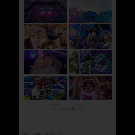
«
‹
›
»
1
von
3
Comments are closed.