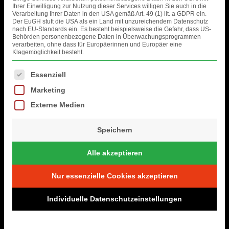
Ihrer Einwilligung zur Nutzung dieser Services willigen Sie auch in die
Verarbeitung Ihrer Daten in den USA gemäß Art. 49 (1) lit. a GDPR ein.
Der EuGH stuft die USA als ein Land mit unzureichendem Datenschutz
nach EU-Standards ein. Es besteht beispielsweise die Gefahr, dass US-
Behörden personenbezogene Daten in Überwachungsprogrammen
verarbeiten, ohne dass für Europäerinnen und Europäer eine
Klagemöglichkeit besteht.
Es folgt eine Liste der Service-Gruppen, für die eine Einwilligung erteil
Essenziell
Marketing
Externe Medien
Speichern
Alle akzeptieren
Nur essenzielle Cookies akzeptieren
Individuelle Datenschutzeinstellungen