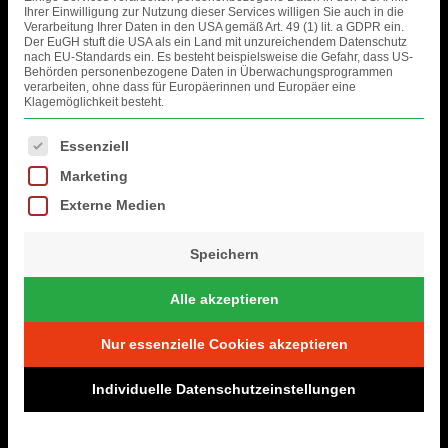
Ihrer Einwilligung zur Nutzung dieser Services willigen Sie auch in die
Verarbeitung Ihrer Daten in den USA gemäß Art. 49 (1) lit. a GDPR ein.
Der EuGH stuft die USA als ein Land mit unzureichendem Datenschutz
nach EU-Standards ein. Es besteht beispielsweise die Gefahr, dass US-
Behörden personenbezogene Daten in Überwachungsprogrammen
verarbeiten, ohne dass für Europäerinnen und Europäer eine
Klagemöglichkeit besteht.
Es folgt eine Liste der Service-Gruppen, für die eine Einwilligung erteil
Essenziell
Marketing
Externe Medien
Speichern
Alle akzeptieren
Nur essenzielle Cookies akzeptieren
Individuelle Datenschutzeinstellungen