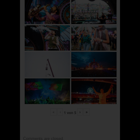
«
‹
›
»
1
von
5
Comments are closed.