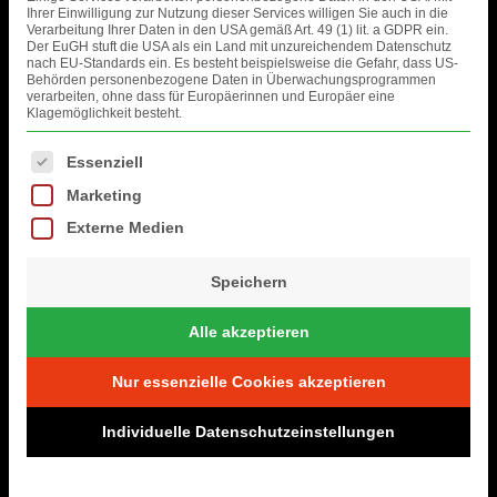
Ihrer Einwilligung zur Nutzung dieser Services willigen Sie auch in die
Verarbeitung Ihrer Daten in den USA gemäß Art. 49 (1) lit. a GDPR ein.
Der EuGH stuft die USA als ein Land mit unzureichendem Datenschutz
nach EU-Standards ein. Es besteht beispielsweise die Gefahr, dass US-
Behörden personenbezogene Daten in Überwachungsprogrammen
verarbeiten, ohne dass für Europäerinnen und Europäer eine
Klagemöglichkeit besteht.
Es folgt eine Liste der Service-Gruppen, für die eine Einwilligung erteil
Essenziell
Marketing
Externe Medien
Comments are closed.
Speichern
FOTOS
Alle akzeptieren
Nur essenzielle Cookies akzeptieren
Individuelle Datenschutzeinstellungen