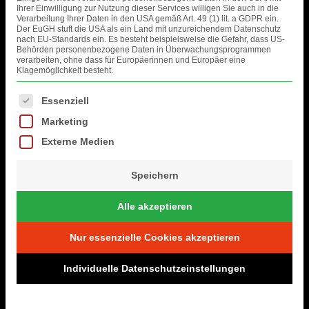
Ihrer Einwilligung zur Nutzung dieser Services willigen Sie auch in die
Verarbeitung Ihrer Daten in den USA gemäß Art. 49 (1) lit. a GDPR ein.
Der EuGH stuft die USA als ein Land mit unzureichendem Datenschutz
nach EU-Standards ein. Es besteht beispielsweise die Gefahr, dass US-
Behörden personenbezogene Daten in Überwachungsprogrammen
verarbeiten, ohne dass für Europäerinnen und Europäer eine
Klagemöglichkeit besteht.
Es folgt eine Liste der Service-Gruppen, für die eine Einwilligung erteil
Essenziell
Marketing
Externe Medien
Speichern
Alle akzeptieren
Nur essenzielle Cookies akzeptieren
Individuelle Datenschutzeinstellungen