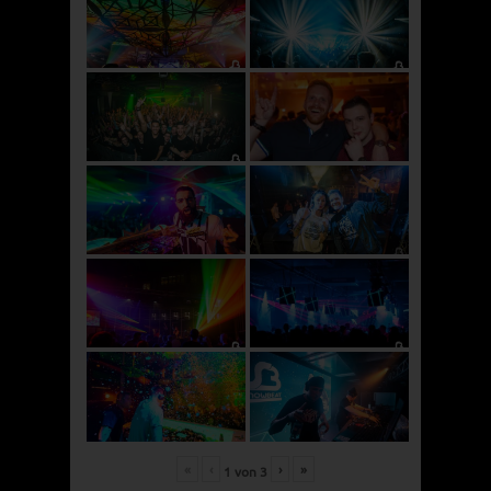
«
‹
›
»
1
von
3