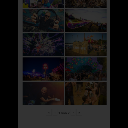
«
‹
›
»
1
von
2