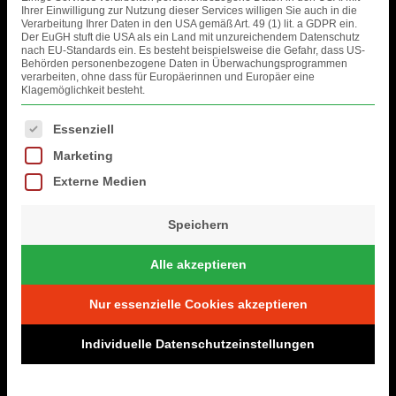
Ihrer Einwilligung zur Nutzung dieser Services willigen Sie auch in die
Verarbeitung Ihrer Daten in den USA gemäß Art. 49 (1) lit. a GDPR ein.
Der EuGH stuft die USA als ein Land mit unzureichendem Datenschutz
nach EU-Standards ein. Es besteht beispielsweise die Gefahr, dass US-
Behörden personenbezogene Daten in Überwachungsprogrammen
verarbeiten, ohne dass für Europäerinnen und Europäer eine
Klagemöglichkeit besteht.
Es folgt eine Liste der Service-Gruppen, für die eine Einwilligung erteil
Essenziell
Marketing
Externe Medien
Speichern
Alle akzeptieren
Nur essenzielle Cookies akzeptieren
Individuelle Datenschutzeinstellungen