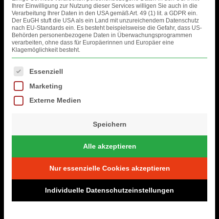
Ihrer Einwilligung zur Nutzung dieser Services willigen Sie auch in die
Verarbeitung Ihrer Daten in den USA gemäß Art. 49 (1) lit. a GDPR ein.
Der EuGH stuft die USA als ein Land mit unzureichendem Datenschutz
nach EU-Standards ein. Es besteht beispielsweise die Gefahr, dass US-
Behörden personenbezogene Daten in Überwachungsprogrammen
verarbeiten, ohne dass für Europäerinnen und Europäer eine
Klagemöglichkeit besteht.
Es folgt eine Liste der Service-Gruppen, für die eine Einwilligung erteil
Essenziell
Marketing
Externe Medien
Speichern
Alle akzeptieren
Nur essenzielle Cookies akzeptieren
Individuelle Datenschutzeinstellungen