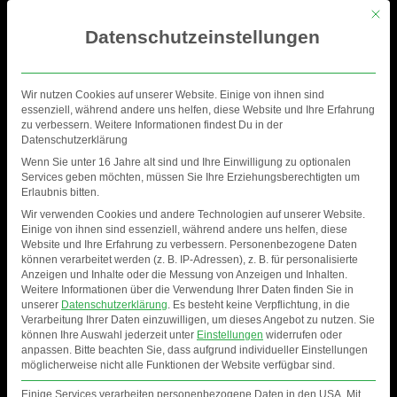
Mit di
Datenschutzeinstellungen
Wir nutzen Cookies auf unserer Website. Einige von ihnen sind
essenziell, während andere uns helfen, diese Website und Ihre Erfahrung
zu verbessern. Weitere Informationen findest Du in der
Datenschutzerklärung
Wenn Sie unter 16 Jahre alt sind und Ihre Einwilligung zu optionalen
Services geben möchten, müssen Sie Ihre Erziehungsberechtigten um
Erlaubnis bitten.
Wir verwenden Cookies und andere Technologien auf unserer Website.
Einige von ihnen sind essenziell, während andere uns helfen, diese
Website und Ihre Erfahrung zu verbessern.
Personenbezogene Daten
können verarbeitet werden (z. B. IP-Adressen), z. B. für personalisierte
Anzeigen und Inhalte oder die Messung von Anzeigen und Inhalten.
27-06-2020 GESTÖRT
Weitere Informationen über die Verwendung Ihrer Daten finden Sie in
unserer
Datenschutzerklärung
.
Es besteht keine Verpflichtung, in die
ABER GEIL | CRUISE INN
Verarbeitung Ihrer Daten einzuwilligen, um dieses Angebot zu nutzen.
Sie
können Ihre Auswahl jederzeit unter
Einstellungen
widerrufen oder
HAMBURG
anpassen.
Bitte beachten Sie, dass aufgrund individueller Einstellungen
möglicherweise nicht alle Funktionen der Website verfügbar sind.
Einige Services verarbeiten personenbezogene Daten in den USA. Mit