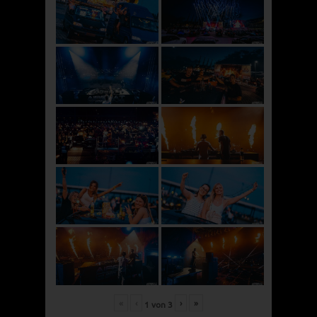
«
‹
›
»
1
von
3