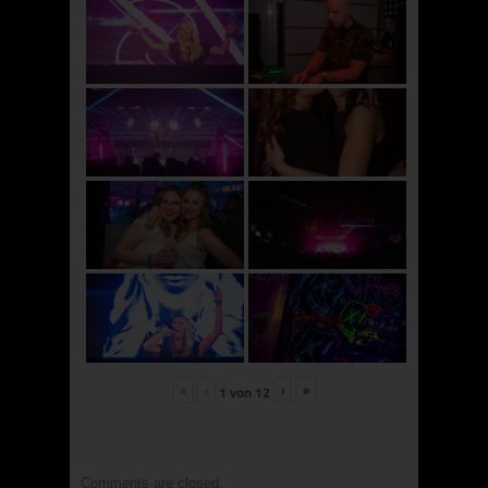
«
‹
›
»
1
von
12
Comments are closed.