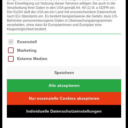
Ihrer Einwilligung zur Nutzung dieser Services willigen Sie auch in die
Verarbeitung Ihrer Daten in den USA gemäß Art. 49 (1) lit. a GDPR ein.
Der EuGH stuft die USA als ein Land mit unzureichendem Datenschutz
nach EU-Standards ein. Es besteht beispielsweise die Gefahr, dass US-
Behörden personenbezogene Daten in Überwachungsprogrammen
verarbeiten, ohne dass für Europäerinnen und Europäer eine
Klagemöglichkeit besteht.
Es folgt eine Liste der Service-Gruppen, für die eine Einwilligung erteil
Essenziell
Marketing
Externe Medien
Speichern
Alle akzeptieren
Nur essenzielle Cookies akzeptieren
Individuelle Datenschutzeinstellungen