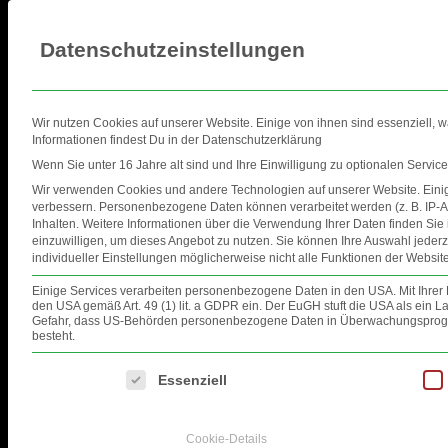
Datenschutzeinstellungen
Wir nutzen Cookies auf unserer Website. Einige von ihnen sind essenziell, 
Informationen findest Du in der Datenschutzerklärung
Wenn Sie unter 16 Jahre alt sind und Ihre Einwilligung zu optionalen Servi
Wir verwenden Cookies und andere Technologien auf unserer Website. Einige
HOME
EVENTS
FOTOS
VID
verbessern.
Personenbezogene Daten können verarbeitet werden (z. B. IP-Ad
Inhalten.
Weitere Informationen über die Verwendung Ihrer Daten finden Sie
einzuwilligen, um dieses Angebot zu nutzen.
Sie können Ihre Auswahl jederz
ME EVENTS
individueller Einstellungen möglicherweise nicht alle Funktionen der Website
Einige Services verarbeiten personenbezogene Daten in den USA. Mit Ihrer Ei
den USA gemäß Art. 49 (1) lit. a GDPR ein. Der EuGH stuft die USA als ein
Gefahr, dass US-Behörden personenbezogene Daten in Überwachungsprogra
besteht.
Es folgt eine Liste der Service-Gruppen, für die eine Einwilligung ertei
Essenziell
Cookie-Details