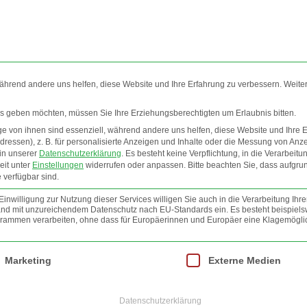
während andere uns helfen, diese Website und Ihre Erfahrung zu verbessern. Weite
ces geben möchten, müssen Sie Ihre Erziehungsberechtigten um Erlaubnis bitten.
 von ihnen sind essenziell, während andere uns helfen, diese Website und Ihre 
EO
INFOS
NEWSLETTER
JOBS
AGB
ressen), z. B. für personalisierte Anzeigen und Inhalte oder die Messung von Anz
 in unserer
Datenschutzerklärung
.
Es besteht keine Verpflichtung, in die Verarbeitu
eit unter
Einstellungen
widerrufen oder anpassen.
Bitte beachten Sie, dass aufgru
FOTO
 verfügbar sind.
nwilligung zur Nutzung dieser Services willigen Sie auch in die Verarbeitung Ihre
 Land mit unzureichendem Datenschutz nach EU-Standards ein. Es besteht beispiels
mmen verarbeiten, ohne dass für Europäerinnen und Europäer eine Klagemöglic
lt werden kann. Die erste Service-Gruppe ist essenziell und kann nicht abgewäh
Marketing
Externe Medien
Datenschutzerklärung