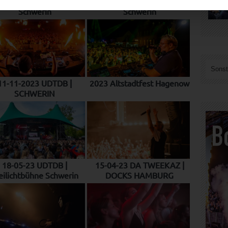
09-11-2024 | UDTDB
12-10-2024 Ü30 Party
Schwerin
Schwerin
Sonst
11-11-2023 UDTDB |
2023 Altstadtfest Hagenow
SCHWERIN
18-05-23 UDTDB |
15-04-23 DA TWEEKAZ |
eilichtbühne Schwerin
DOCKS HAMBURG