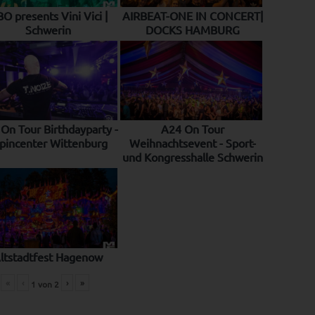
O presents Vini Vici |
AIRBEAT-ONE IN CONCERT|
Schwerin
DOCKS HAMBURG
On Tour Birthdayparty -
A24 On Tour
pincenter Wittenburg
Weihnachtsevent - Sport-
und Kongresshalle Schwerin
ltstadtfest Hagenow
«
‹
›
»
1
von
2