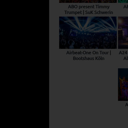
ABO present Timmy
AB
Trumpet | SuK Schwerin
Airbeat-One On Tour |
A24 
Bootshaus Köln
Al
A