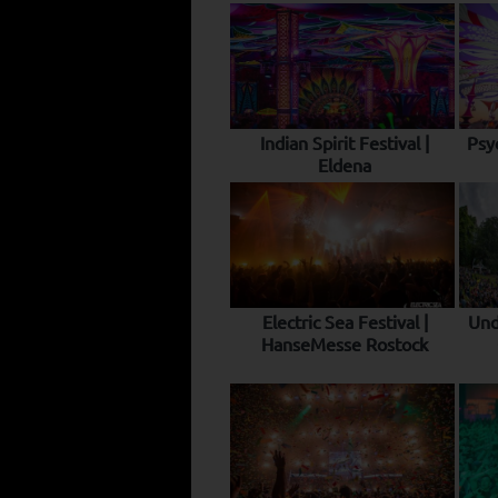
Indian Spirit Festival |
Psy
Eldena
Electric Sea Festival |
Und
HanseMesse Rostock