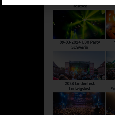
07-12-2024 | Electric Sea
Rostock
09-03-2024 Ü30 Party
Schwerin
2023 Lindenfest
Ludwigslust
Fr