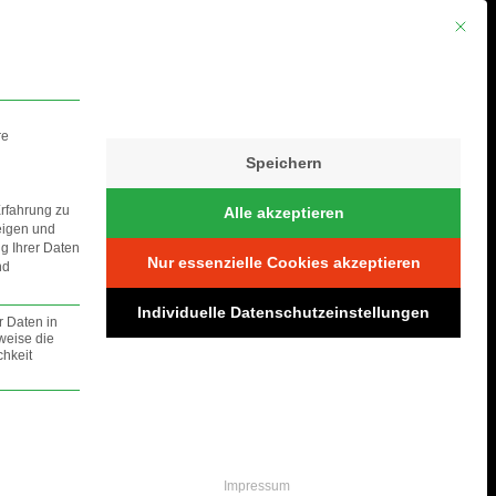
Mit die
re
Speichern
Erfahrung zu
Alle akzeptieren
eigen und
ng Ihrer Daten
Nur essenzielle Cookies akzeptieren
nd
S
Individuelle Datenschutzeinstellungen
r Daten in
weise die
hkeit
lt werden.
Impressum