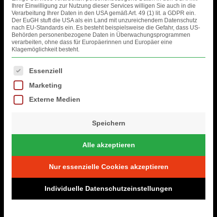
Ihrer Einwilligung zur Nutzung dieser Services willigen Sie auch in die
Verarbeitung Ihrer Daten in den USA gemäß Art. 49 (1) lit. a GDPR ein.
Der EuGH stuft die USA als ein Land mit unzureichendem Datenschutz
nach EU-Standards ein. Es besteht beispielsweise die Gefahr, dass US-
Behörden personenbezogene Daten in Überwachungsprogrammen
verarbeiten, ohne dass für Europäerinnen und Europäer eine
Klagemöglichkeit besteht.
Es folgt eine Liste der Service-Gruppen, für die eine Einwilligung erteil
Essenziell
DATENSCHUTZ
Marketing
DATENSCHUTZ FACEBOOK- & INSTAGRAM
DISCLAIMER & AGB
JOBS
IMPRESSUM
Externe Medien
Copyright © 2025 - Music Eggert GmbH
Speichern
Alle akzeptieren
Nur essenzielle Cookies akzeptieren
Individuelle Datenschutzeinstellungen