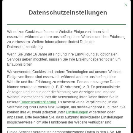
Mit di
Datenschutzeinstellungen
Wir nutzen Cookies auf unserer Website. Einige von ihnen sind
essenziell, während andere uns helfen, diese Website und Ihre Erfahrung
zu verbessern. Weitere Informationen findest Du in der
Datenschutzerklärung
Wenn Sie unter 16 Jahre alt sind und Ihre Einwilligung zu optionalen
Services geben möchten, müssen Sie Ihre Erziehungsberechtigten um
Erlaubnis bitten.
Wir verwenden Cookies und andere Technologien auf unserer Website.
Einige von ihnen sind essenziell, während andere uns helfen, diese
Website und Ihre Erfahrung zu verbessern.
Personenbezogene Daten
können verarbeitet werden (z. B. IP-Adressen), z. B. für personalisierte
Anzeigen und Inhalte oder die Messung von Anzeigen und Inhalten.
DORF- UND ERNTEFEST
Weitere Informationen über die Verwendung Ihrer Daten finden Sie in
unserer
Datenschutzerklärung
.
Es besteht keine Verpflichtung, in die
IN PAMPOW
Verarbeitung Ihrer Daten einzuwilligen, um dieses Angebot zu nutzen.
Sie
können Ihre Auswahl jederzeit unter
Einstellungen
widerrufen oder
anpassen.
Bitte beachten Sie, dass aufgrund individueller Einstellungen
möglicherweise nicht alle Funktionen der Website verfügbar sind.
Vom
25. bis 27. September 2026
feiern wir wieder
Einige Services verarbeiten personenbezogene Daten in den USA. Mit