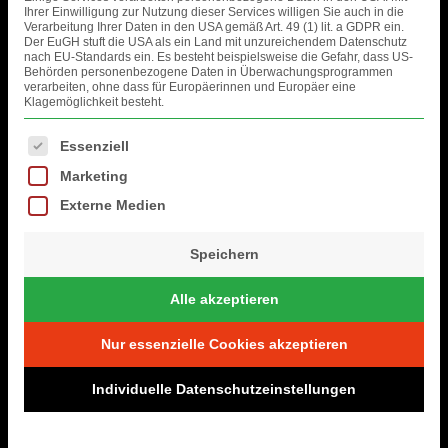
das traditionelle
Dorf- und Erntefest in Pampow
!
Ihrer Einwilligung zur Nutzung dieser Services willigen Sie auch in die
Verarbeitung Ihrer Daten in den USA gemäß Art. 49 (1) lit. a GDPR ein.
Auf dem Festplatz erwartet euch ein ganzes
Der EuGH stuft die USA als ein Land mit unzureichendem Datenschutz
nach EU-Standards ein. Es besteht beispielsweise die Gefahr, dass US-
Wochenende voller
Musik, guter Laune und
Behörden personenbezogene Daten in Überwachungsprogrammen
Dorfgemeinschaft
. Freut euch auf ein
verarbeiten, ohne dass für Europäerinnen und Europäer eine
Klagemöglichkeit besteht.
buntes
Bühnenprogramm
, leckeres
Essen &
Trinken
, tolle
Attraktionen für Groß und
Es folgt eine Liste der Service-Gruppen, für die eine Einwilligung erteil
Essenziell
Klein
und natürlich jede Menge
Partystimmung
!
Marketing
Kommt vorbei, wenn Pampow den Herbst
Externe Medien
willkommen heißt – gemeinsam, fröhlich und mit
ganz viel Herz.
Speichern
LOCATION
:
Festplatz
Alle akzeptieren
19057 Pampow
Nur essenzielle Cookies akzeptieren
Individuelle Datenschutzeinstellungen