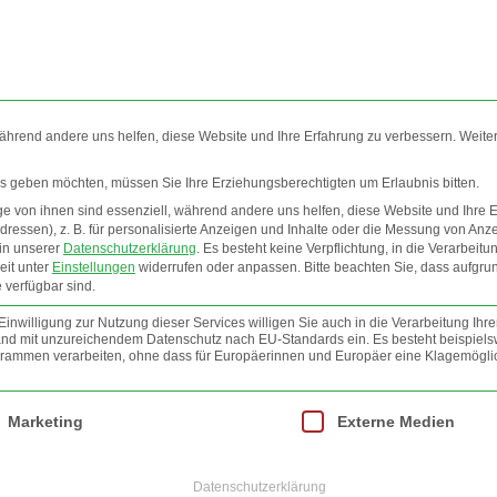
während andere uns helfen, diese Website und Ihre Erfahrung zu verbessern. Weite
ces geben möchten, müssen Sie Ihre Erziehungsberechtigten um Erlaubnis bitten.
 von ihnen sind essenziell, während andere uns helfen, diese Website und Ihre 
EO
INFOS
NEWSLETTER
JOBS
AGB
ressen), z. B. für personalisierte Anzeigen und Inhalte oder die Messung von Anz
 in unserer
Datenschutzerklärung
.
Es besteht keine Verpflichtung, in die Verarbeitu
eit unter
Einstellungen
widerrufen oder anpassen.
Bitte beachten Sie, dass aufgru
FOTO
 verfügbar sind.
nwilligung zur Nutzung dieser Services willigen Sie auch in die Verarbeitung Ihre
 Land mit unzureichendem Datenschutz nach EU-Standards ein. Es besteht beispiels
mmen verarbeiten, ohne dass für Europäerinnen und Europäer eine Klagemöglic
lt werden kann. Die erste Service-Gruppe ist essenziell und kann nicht abgewäh
Marketing
Externe Medien
Datenschutzerklärung