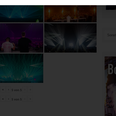
Sonst
«
‹
›
»
5
von
5
«
‹
›
»
5
von
5