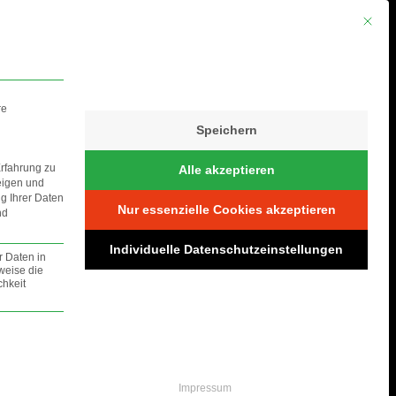
Mit die
re
Speichern
Erfahrung zu
Alle akzeptieren
eigen und
ng Ihrer Daten
Nur essenzielle Cookies akzeptieren
nd
S
Individuelle Datenschutzeinstellungen
r Daten in
weise die
hkeit
lt werden.
Impressum