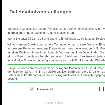
Datenschutzeinstellungen
Wir nutzen Cookies auf unserer Website. Einige von ihnen sind essenziell, 
Informationen findest Du in der Datenschutzerklärung
Wenn Sie unter 16 Jahre alt sind und Ihre Einwilligung zu optionalen Servi
Wir verwenden Cookies und andere Technologien auf unserer Website. Einige
HOME
EVENTS
FOTOS
VID
verbessern.
Personenbezogene Daten können verarbeitet werden (z. B. IP-Ad
Inhalten.
Weitere Informationen über die Verwendung Ihrer Daten finden Sie
FOTOS
einzuwilligen, um dieses Angebot zu nutzen.
Sie können Ihre Auswahl jederz
individueller Einstellungen möglicherweise nicht alle Funktionen der Website
Einige Services verarbeiten personenbezogene Daten in den USA. Mit Ihrer Ei
den USA gemäß Art. 49 (1) lit. a GDPR ein. Der EuGH stuft die USA als ein
Gefahr, dass US-Behörden personenbezogene Daten in Überwachungsprogra
besteht.
Es folgt eine Liste der Service-Gruppen, für die eine Einwilligung ertei
Essenziell
Cookie-Details